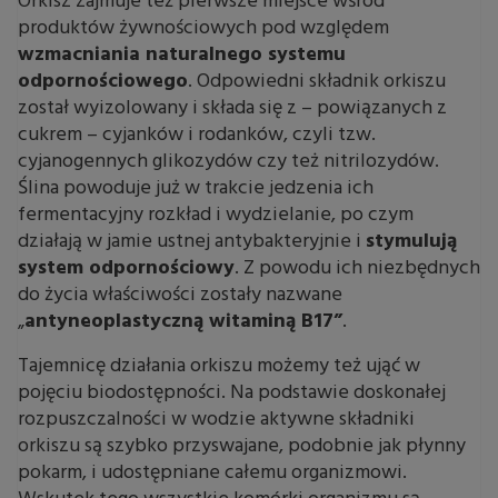
Orkisz zajmuje też pierwsze miejsce wśród
produktów żywnościowych pod względem
wzmacniania naturalnego systemu
odpornościowego
. Odpowiedni składnik orkiszu
został wyizolowany i składa się z – powiązanych z
cukrem – cyjanków i rodanków, czyli tzw.
cyjanogennych glikozydów czy też nitrilozydów.
Ślina powoduje już w trakcie jedzenia ich
fermentacyjny rozkład i wydzielanie, po czym
działają w jamie ustnej antybakteryjnie i
stymulują
system odpornościowy
. Z powodu ich niezbędnych
do życia właściwości zostały nazwane
„
antyneoplastyczną witaminą B17”
.
Tajemnicę działania orkiszu możemy też ująć w
pojęciu biodostępności. Na podstawie doskonałej
rozpuszczalności w wodzie aktywne składniki
orkiszu są szybko przyswajane, podobnie jak płynny
pokarm, i udostępniane całemu organizmowi.