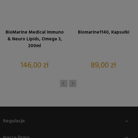
BioMarine Medical Immuno
Biomarine1140, Kapsułki
& Neuro Lipids, Omega 3,
200ml
Cena
Cena
146,00 zł
89,00 zł
Regulacje

Nasza firma
