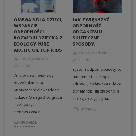
OMEGA 3 DLA DZIECI,
JAK ZWIĘKSZYĆ
S
NA
WSPARCIE
ODPORNOŚĆ
O
ODPORNOŚCI I
ORGANIZMU -
ROZWOJU DZIECKA Z
SKUTECZNE
EQOLOGY PURE
SPOSOBY.
ARCTIC OIL FOR KIDS
Ot
220 wyświetlenia
na
1619 wyświetlenia
2
Lubię
zd
7
Lubię
System odpornościowy to
cz
Zdrowie i prawidłowy
fundament naszego
li
rozwój dzieci są
zdrowia, zwłaszcza gdy za
my
tak
priorytetem dla każdego
oknem robi się chłodno, a
rodzica. Omega 3 to grupa
Cz
infekcje czają się na...
niezbędnych
Czytaj więcej
nienasyconych...
Czytaj więcej