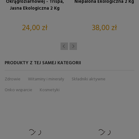
Okrągłoziarnowej - Trispa,
Niepalona Ekologiczna 2 Kg
Jasna Ekologiczna 2 Kg
Cena
Cena
24,00 zł
38,00 zł
PRODUKTY Z TEJ SAMEJ KATEGORII
Zdrowie
Witaminy i minerały
Składniki aktywne
Onko wsparcie
Kosmetyki