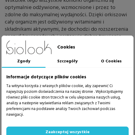
Wskutek tego wszystkie komórki organizmu są
optymalnie odżywione, wzmocnione i przez to
zdolne do maksymalnej wydajności. Dzięki orkiszowi
cały organizm jest odżywiony witaminami i
składnikami aktywnymi, że dochodzi do rozszerzenia
naczyń krwionośnych i następuje dobre trawienie.
Cookies
Zastosowanie
Odżywianie oparte na orkiszu jest więc podstawą
Zgody
Szczegóły
O Cookies
leczenia wszystkich
schorzeń żołądka i jelit,
wszystkich zaburzeń przemiany materii i
Informacje dotyczące plików cookies
żywności dietetycznej dla ochrony nerek.
Ta witryna korzysta z własnych plików cookie, aby zapewnić Ci
najwyższy poziom doświadczenia na naszej stronie . Wykorzystujemy
Ważne wskazówki
również pliki cookie stron trzecich w celu ulepszenia naszych usług,
analizy a nastepnie wyświetlania reklam związanych z Twoimi
Zalecamy po zakupie mąk przechowywać je w
preferencjami na podstawie analizy Twoich zachowań podczas
suchym i chłodnym miejscu, najlepiej w
nawigacji.
temperaturze 8 do 10 stopni Celsjusza, w szczelnych
szklanych lub plastikowych pojemnikach. Taki
Zaakceptuj wszystkie