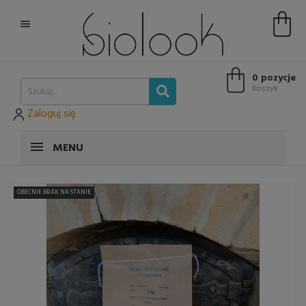

0 pozycje
Koszyk
Zaloguj się
MENU
OBECNIE BRAK NA STANIE