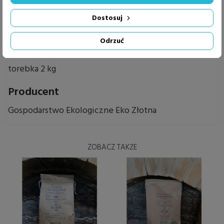
sposób ich przechowywania gwarantuje zachowanie
wszystkich właściwości przez okres 6 miesięcy od
Dostosuj
daty przemiału.
Odrzuć
Opakowanie
torebka 2 kg
Producent
Gospodarstwo Ekologiczne Eko Złotna
ZOBACZ TAKŻE