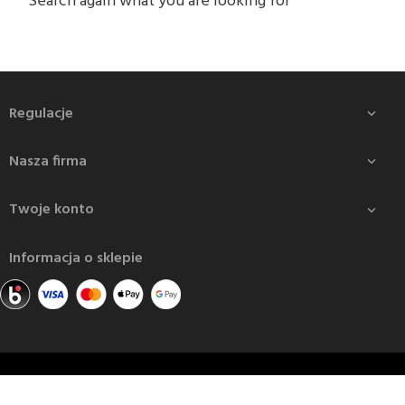
Search again what you are looking for
Regulacje

Nasza firma

Twoje konto

Informacja o sklepie