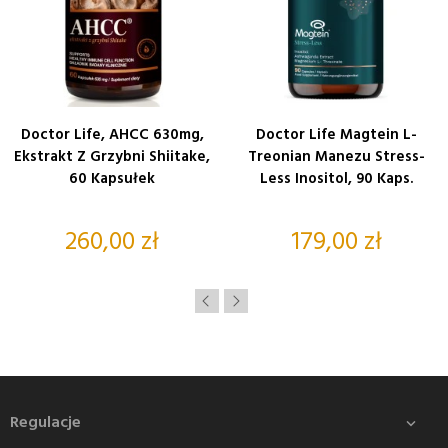
Doctor Life, AHCC 630mg,
Doctor Life Magtein L-
Ekstrakt Z Grzybni Shiitake,
Treonian Manezu Stress-
60 Kapsułek
Less Inositol, 90 Kaps.
Cena
Cena
260,00 zł
179,00 zł
Regulacje
