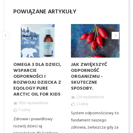
POWIĄZANE ARTYKUŁY
OMEGA 3 DLA DZIECI,
JAK ZWIĘKSZYĆ
S
NA
WSPARCIE
ODPORNOŚĆ
O
E
ODPORNOŚCI I
ORGANIZMU -
ROZWOJU DZIECKA Z
SKUTECZNE
EQOLOGY PURE
SPOSOBY.
ARCTIC OIL FOR KIDS
Ot
229 wyświetlenia
na
1630 wyświetlenia
2
Lubię
tod
zd
7
Lubię
System odpornościowy to
cz
Zdrowie i prawidłowy
fundament naszego
li
rozwój dzieci są
zdrowia, zwłaszcza gdy za
tak