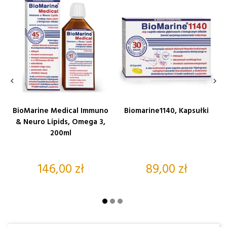


BioMarine Medical Immuno
Biomarine1140, Kapsułki
& Neuro Lipids, Omega 3,
200ml
Cena
Cena
146,00 zł
89,00 zł