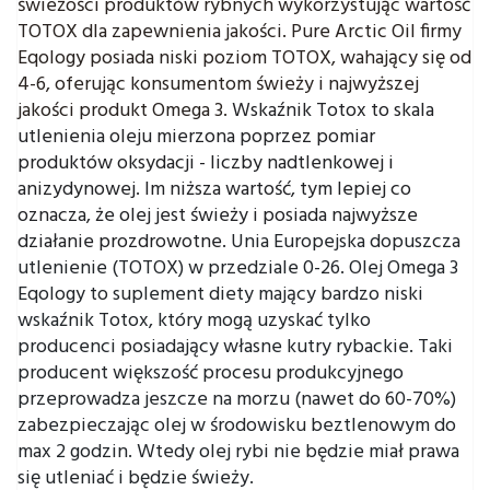
świeżości produktów rybnych wykorzystując wartość
TOTOX dla zapewnienia jakości. Pure Arctic Oil firmy
Eqology posiada niski poziom TOTOX, wahający się od
4-6, oferując konsumentom świeży i najwyższej
jakości produkt Omega 3.
Wskaźnik Totox to skala
utlenienia oleju mierzona poprzez pomiar
produktów oksydacji - liczby nadtlenkowej i
anizydynowej. Im niższa wartość, tym lepiej co
oznacza, że olej jest świeży i posiada najwyższe
działanie prozdrowotne.
Unia Europejska dopuszcza
utlenienie (TOTOX) w przedziale 0-26. Olej Omega 3
Eqology to suplement diety mający bardzo niski
wskaźnik Totox, który mogą uzyskać tylko
producenci posiadający własne kutry rybackie. Taki
producent większość procesu produkcyjnego
przeprowadza jeszcze na morzu (nawet do 60-70%)
zabezpieczając olej w środowisku beztlenowym do
max 2 godzin. Wtedy olej rybi nie będzie miał prawa
się utleniać i będzie świeży.