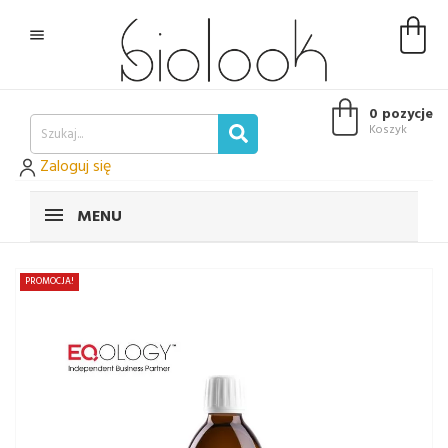

0 pozycje
Koszyk
Zaloguj się
MENU
PROMOCJA!