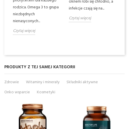
priorytetem dla każdego
oknem robi się chłodno, a
rodzica. Omega 3 to grupa
Cz
infekcje czają się na...
niezbędnych
Czytaj więcej
nienasyconych...
Czytaj więcej
PRODUKTY Z TEJ SAMEJ KATEGORII
Zdrowie
Witaminy i minerały
Składniki aktywne
Onko wsparcie
Kosmetyki