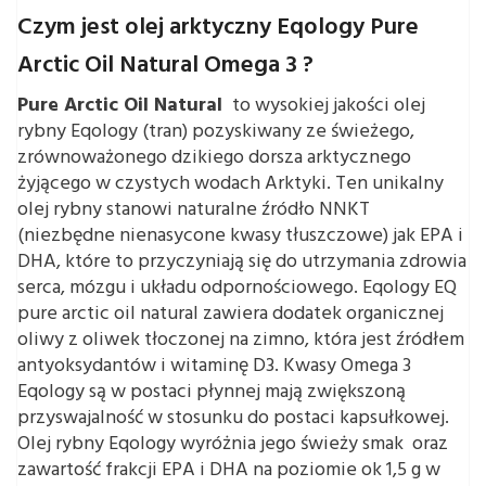
Czym jest olej arktyczny Eqology Pure
Arctic Oil Natural Omega 3 ?
Pure Arctic Oil Natural
to wysokiej jakości olej
rybny Eqology (tran) pozyskiwany ze świeżego,
zrównoważonego dzikiego dorsza arktycznego
żyjącego w czystych wodach Arktyki. Ten unikalny
olej rybny stanowi naturalne źródło NNKT
(niezbędne nienasycone kwasy tłuszczowe) jak EPA i
DHA, które to przyczyniają się do utrzymania zdrowia
serca, mózgu i układu odpornościowego. Eqology EQ
pure arctic oil natural zawiera dodatek organicznej
oliwy z oliwek tłoczonej na zimno, która jest źródłem
antyoksydantów i witaminę D3. Kwasy Omega 3
Eqology są w postaci płynnej mają zwiększoną
przyswajalność w stosunku do postaci kapsułkowej.
Olej rybny Eqology wyróżnia jego świeży smak oraz
zawartość frakcji EPA i DHA na poziomie ok 1,5 g w