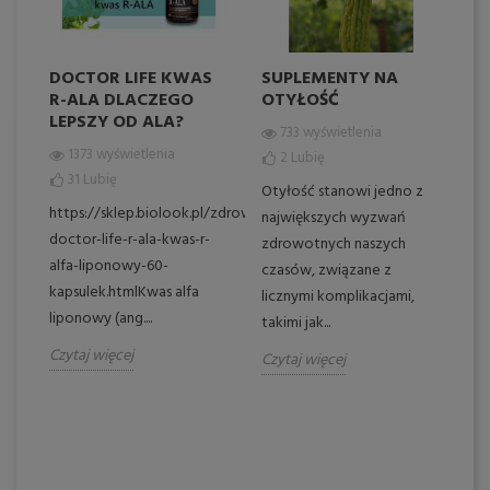
DOCTOR LIFE KWAS
SUPLEMENTY NA
W
R-ALA DLACZEGO
OTYŁOŚĆ
K
LEPSZY OD ALA?
W
733 wyświetlenia
1373 wyświetlenia
2
Lubię
31
Lubię
Otyłość stanowi jedno z
https://sklep.biolook.pl/zdrowie/260-
Kw
największych wyzwań
doctor-life-r-ala-kwas-r-
ni
zdrowotnych naszych
alfa-liponowy-60-
zw
czasów, związane z
kapsulek.htmlKwas alfa
do
licznymi komplikacjami,
liponowy (ang....
i 
takimi jak...
(E
Czytaj więcej
Czytaj więcej
Cz