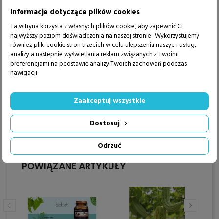
Informacje dotyczące plików cookies
Opakowanie
Ta witryna korzysta z własnych plików cookie, aby zapewnić Ci
60 kapsułek
najwyższy poziom doświadczenia na naszej stronie . Wykorzystujemy
również pliki cookie stron trzecich w celu ulepszenia naszych usług,
Producent
analizy a nastepnie wyświetlania reklam związanych z Twoimi
preferencjami na podstawie analizy Twoich zachowań podczas
nawigacji.
Doctor Life Sp. z o.o.
ul. Tomaszowska 57
26-425 Odrzywół
Zaakceptuj wszystkie
Dostosuj
Odrzuć
POWIĄZANE ARTYKUŁY