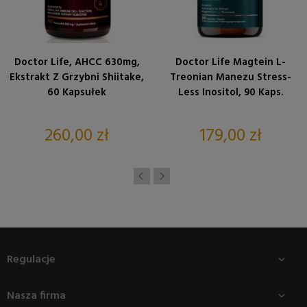
Doctor Life, AHCC 630mg,
Doctor Life Magtein L-
Ekstrakt Z Grzybni Shiitake,
Treonian Manezu Stress-
60 Kapsułek
Less Inositol, 90 Kaps.
Cena
Cena
260,00 zł
179,00 zł
Regulacje

Nasza firma
