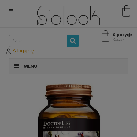

0 pozycje
Koszyk
Zaloguj się
MENU