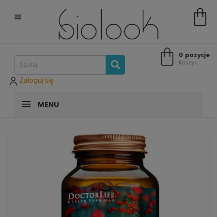

0 pozycje
Koszyk
Zaloguj się
MENU