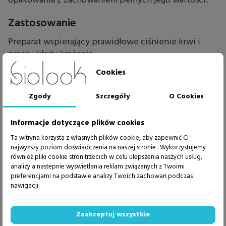
opakowania z zachowaniem pełnych jego wartości.
Zastosowanie
Preparat wspierający prawidłowe ciśnienie krwi i
pracę układu krążenia.
Cookies
Zalecane spożycie
2 kapsułki rano a w początkowym okresie terapii dla
Zgody
Szczegóły
O Cookies
uzyskania szybszej poprawy parametrów dodatkowo
1 kapsułka wieczorem. Przyjmować podczas jedzenia.
Informacje dotyczące plików cookies
Ta witryna korzysta z własnych plików cookie, aby zapewnić Ci
Składniki
najwyższy poziom doświadczenia na naszej stronie . Wykorzystujemy
również pliki cookie stron trzecich w celu ulepszenia naszych usług,
owoce głogu (Crataegus oxycantha), Kora drzewa
analizy a nastepnie wyświetlania reklam związanych z Twoimi
Arjuna (Terminalia arjuna); ekstrakt z owocu
preferencjami na podstawie analizy Twoich zachowań podczas
granatowca właściwego (Punica granatum); ekstrakt z
nawigacji.
owoców oliwki europejskiej (Olea Europaea L);
Ashwagandha (Withania somnifera); ekstrakt z pestek
Zaakceptuj wszystkie
winorośli właściwej (Vitis vinifera L) 95%