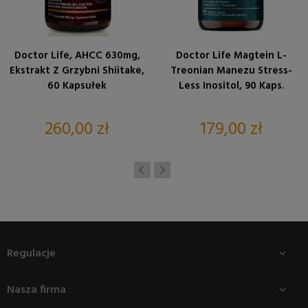
Doctor Life, AHCC 630mg,
Doctor Life Magtein L-
Ekstrakt Z Grzybni Shiitake,
Treonian Manezu Stress-
60 Kapsułek
Less Inositol, 90 Kaps.
Cena
Cena
260,00 zł
179,00 zł
Regulacje

Nasza firma
