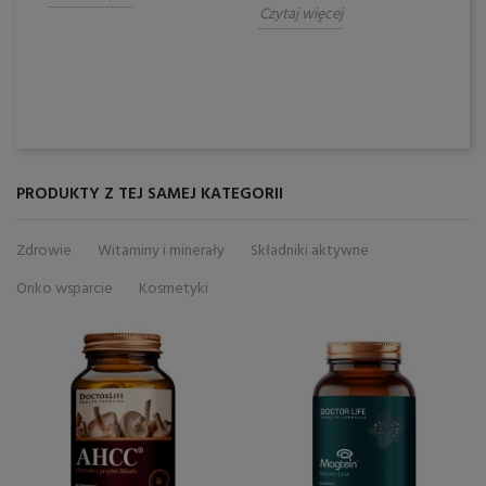
Czytaj więcej
zd
wd
Cz
PRODUKTY Z TEJ SAMEJ KATEGORII
Zdrowie
Witaminy i minerały
Składniki aktywne
Onko wsparcie
Kosmetyki