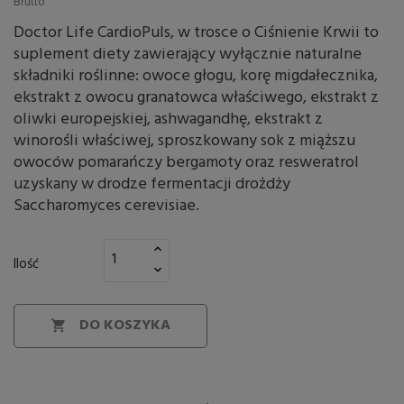
Brutto
Doctor Life CardioPuls, w trosce o Ciśnienie Krwii to
suplement diety zawierający wyłącznie naturalne
składniki roślinne: owoce głogu, korę migdałecznika,
ekstrakt z owocu granatowca właściwego, ekstrakt z
oliwki europejskiej, ashwagandhę, ekstrakt z
winorośli właściwej, sproszkowany sok z miąższu
owoców pomarańczy bergamoty oraz resweratrol
uzyskany w drodze fermentacji drożdży
Saccharomyces cerevisiae.
Ilość
DO KOSZYKA
