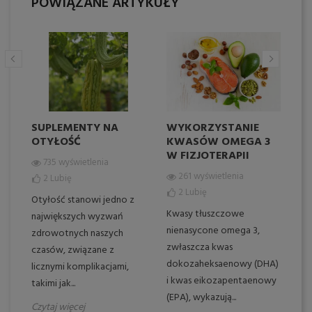
POWIĄZANE ARTYKUŁY
SUPLEMENTY NA
WYKORZYSTANIE
I
OTYŁOŚĆ
KWASÓW OMEGA 3
W
W FIZJOTERAPII
P
735 wyświetlenia
K
261 wyświetlenia
2
Lubię
Z
2
Lubię
Z
Otyłość stanowi jedno z
Kwasy tłuszczowe
największych wyzwań
nienasycone omega 3,
zdrowotnych naszych
zwłaszcza kwas
czasów, związane z
In
dokozaheksaenowy (DHA)
licznymi komplikacjami,
wo
i kwas eikozapentaenowy
takimi jak...
to
(EPA), wykazują...
me
Czytaj więcej