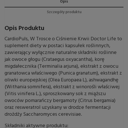
Opis
Szczegóły produktu
Opis Produktu
CardioPuls, W Trosce o Ciśnienie Krwii Doctor Life to
suplement diety w postaci kapsułek roślinnych,
zawierający wyłącznie naturalne składniki roślinne
jak owoce głogu (Crataegus oxyacantha), korę
migdałecznika (Terminalia arjuna), ekstrakt z owocu
granatowca właściwego (Punica granatum), ekstrakt z
oliwki europejskiej (Olea Europaea L), ashwagandhę
(Withania somnifera), ekstrakt z winorośli właściwej
(Vitis vinifera L.), sproszkowany sok z miąższu
owoców pomarańczy bergamoty (Citrus bergamia)
oraz resweratrol uzyskany w drodze fermentacji
drożdży Saccharomyces cerevisiae.
Składniki aktywne produktu: